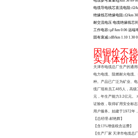
电缆参考重量
kg/km 58 89 6
电缆导电线芯直流电阻≤Ω
/
绝缘线芯绝缘电阻≥Ω
/km 3
耐交流电压
电缆绝缘线芯
工作电容≤μ
F/km 0.06
远端
固有衰减≤
dB/km 1.10 1.30 
因铜价不稳
实具体价格
天津市电缆总厂生产的通用
电力电缆、阻燃耐火电缆、
种。产品已广泛为矿业、电
缆厂现有员工
485
人，高级
元，年生产能力
3.2
亿元。
证验收，取得矿用安全标志
用户服务。始建于
1972
年
【总经理
-
郝艳辉】
【含
13%
增值税含运费】
【生产厂家
天津市电缆总